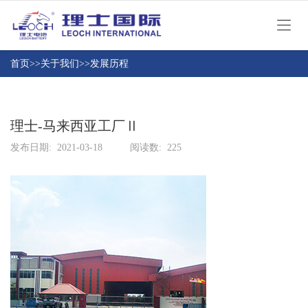
首
页
首页
>>
关于我们
>>
发展历程
产
品
与
理士-马来西亚工厂Ⅱ
关
应
于
发布日期:
2021-03-18
阅读数:
225
用
我
新
们
闻
资
技
讯
术
与
联
服
系
务
我
们